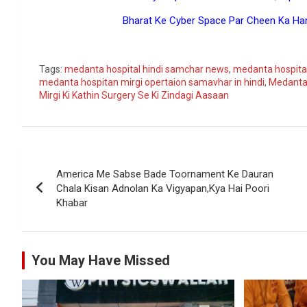
Bharat Ke Cyber Space Par Cheen Ka Ham
Go
Tags:
medanta hospital hindi samchar news
,
medanta hospital
medanta hospitan mirgi opertaion samavhar in hindi
,
Medanta K
Mirgi Ki Kathin Surgery Se Ki Zindagi Aasaan
Post
America Me Sabse Bade Toornament Ke Dauran
navigation
Chala Kisan Adnolan Ka Vigyapan,Kya Hai Poori
Khabar
You May Have Missed