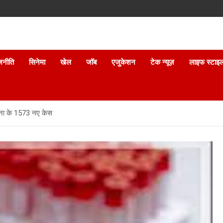
जनीति
सिनेमा
खेल
जॉब
एजुकेशन
टेक न्यूज़
लाइफ स्टाइ
रोना के 1573 नए केस