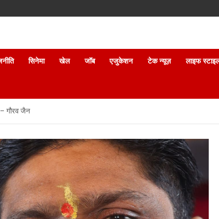
जनीति
सिनेमा
खेल
जॉब
एजुकेशन
टेक न्यूज़
लाइफ स्टाइ
 – गौरव जैन