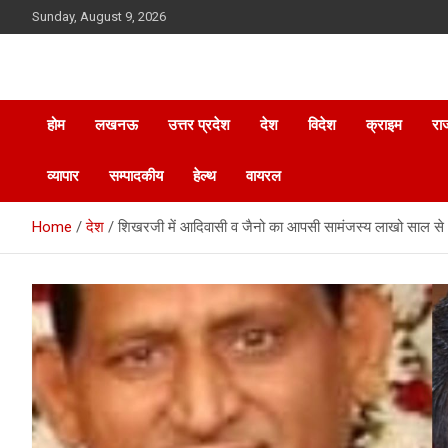
Skip
Sunday, August 9, 2026
to
content
होम
लखनऊ
उत्तर प्रदेश
देश
विदेश
क्राइम
रा
व्यापार
सम्पादकीय
हेल्थ
वायरल
Home
देश
शिखरजी में आदिवासी व जैनो का आपसी सामंजस्य लाखो साल से