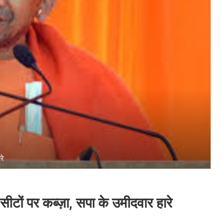
रे
 सीटों पर कब्ज़ा, सपा के उमीदवार हारे