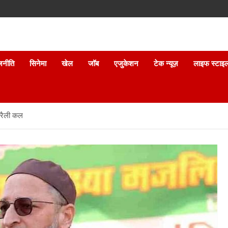
जनीति
सिनेमा
खेल
जॉब
एजुकेशन
टेक न्यूज़
लाइफ स्टाइ
 रैली कल