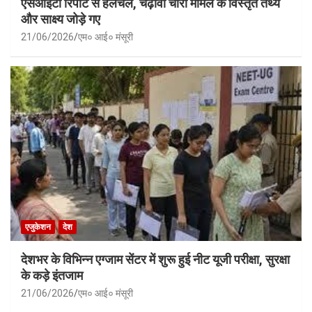
एसआईटी रिपोर्ट से हलचल, चढ़ावा चोरी मामले के विस्तृत तथ्य
और साक्ष्य जोड़े गए
21/06/2026
एम० आई० मंसूरी
एजुकेशन
देश
देशभर के विभिन्न एग्जाम सेंटर में शुरू हुई नीट यूजी परीक्षा, सुरक्षा
के कड़े इंतजाम
21/06/2026
एम० आई० मंसूरी