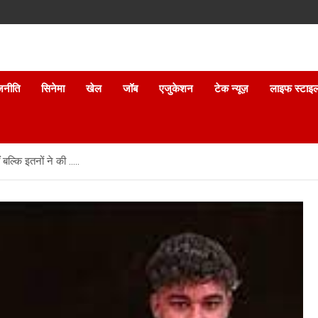
जनीति
सिनेमा
खेल
जॉब
एजुकेशन
टेक न्यूज़
लाइफ स्टाइ
बल्कि इतनों ने की …..