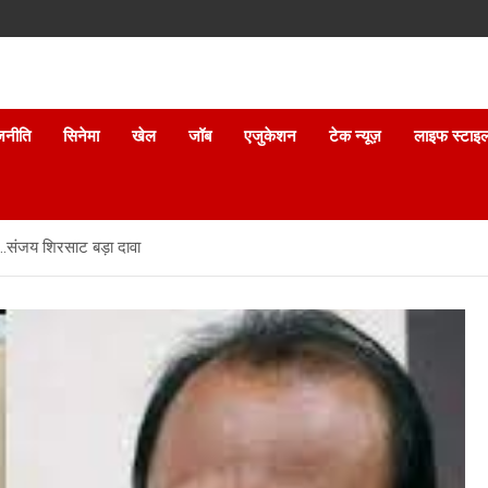
जनीति
सिनेमा
खेल
जॉब
एजुकेशन
टेक न्यूज़
लाइफ स्टाइ
ा………संजय शिरसाट बड़ा दावा