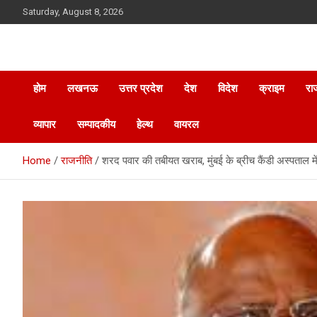
Skip
Saturday, August 8, 2026
to
content
होम
लखनऊ
उत्तर प्रदेश
देश
विदेश
क्राइम
रा
व्यापार
सम्पादकीय
हेल्थ
वायरल
Home
राजनीति
शरद पवार की तबीयत खराब, मुंबई के ब्रीच कैंडी अस्पताल में 