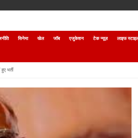
जनीति
सिनेमा
खेल
जॉब
एजुकेशन
टेक न्यूज़
लाइफ स्टाइ
हुए भर्ती