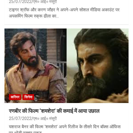
25/07/2022
एम० आई० मंसूरी
टाइगर श्रॉफ और करण जौहर ने अपने-अपने सोशल मीडिया अकाउंट पर
अपकमिंग फिल्म स्क्रू ढीला का…
करियर
सिनेमा
रणबीर की फिल्म ‘शमशेरा’ की कमाई में आया उछाल
25/07/2022
एम० आई० मंसूरी
यशराज बैनर की फिल्म ‘शमशेरा’ अपने रिलीज के तीसरे दिन बॉक्स ऑफिस
पर थोड़ी रफ्तार पकड़…