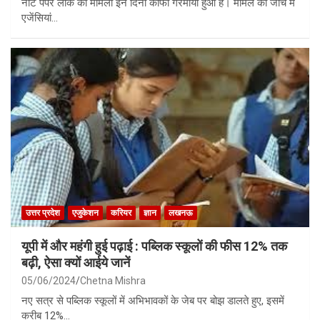
नीट पेपर लीक का मामला इन दिनों काफी गरमाया हुआ है। मामले की जांच में
एजेंसियां…
उत्तर प्रदेश
एजुकेशन
करियर
ज्ञान
लखनऊ
यूपी में और महंगी हुई पढ़ाई : पब्लिक स्कूलों की फीस 12% तक
बढ़ी, ऐसा क्यों आईये जानें
05/06/2024
Chetna Mishra
नए सत्र से पब्लिक स्कूलों में अभिभावकों के जेब पर बोझ डालते हुए, इसमें
करीब 12%…