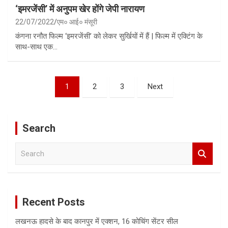
‘इमरजेंसी’ में अनुपम खेर होंगे जेपी नारायण
22/07/2022
एम० आई० मंसूरी
कंगना रनौत फिल्म ‘इमरजेंसी’ को लेकर सुर्खियों में हैं | फिल्म में एक्टिंग के
साथ-साथ एक…
Posts
1
2
3
Next
pagination
Search
S
e
a
r
c
Recent Posts
h
लखनऊ हादसे के बाद कानपुर में एक्शन, 16 कोचिंग सेंटर सील