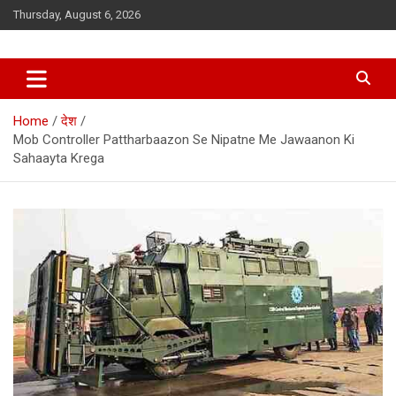
Skip
Thursday, August 6, 2026
to
content
Home
देश
Mob Controller Pattharbaazon Se Nipatne Me Jawaanon Ki
Sahaayta Krega