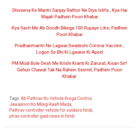
Shivsena Ke Mantri Sanjay Rathor Ne Diya Istifa , Kya Hai
Wajah Padhein Poori Khabar
Kya Sach Me Ab Doodh Bikega 100 Rupaye Litre, Padhein
Poori Khabar
Pradhanmantri Ne Lagwai Swadeshi Corona Vaccine ,
Logon Se Bhi Ki Lgwane Ki Apeel
PM Modi Bole Desh Me Krishi Kranti Ki Zarurat, Kisan Sirf
Gehun Chawal Tak Na Rahein Seemit, Padhein Poori
Khabar
Googe
Tags:
Ab Pathrav Ko Vehicle Krega Control
,
Jawaanon Ko Milegi Kaafi Mada
,
Pathrav controller vehicle for soldiers hindi
,
ptrav controller gadi news in hindi