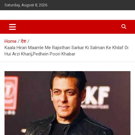
Skip
Saturday, August 8, 2026
to
content
Home
देश
Kaala Hiran Maamle Me Rajisthan Sarkar Ki Salman Ke Khilaf Di
Hui Arzi Kharij,Pedhein Poori Khabar