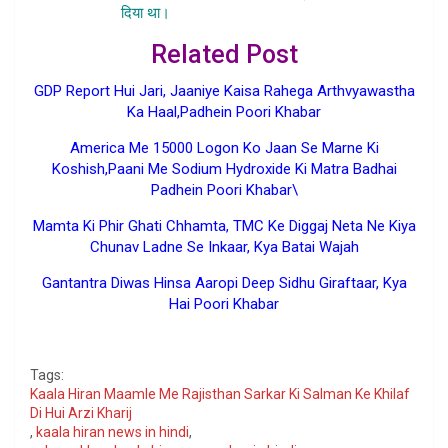
दिया था।
Kaala Hiran Maamle Me
Related Post
GDP Report Hui Jari, Jaaniye Kaisa Rahega Arthvyawastha
Ka Haal,Padhein Poori Khabar
America Me 15000 Logon Ko Jaan Se Marne Ki
Koshish,Paani Me Sodium Hydroxide Ki Matra Badhai
Padhein Poori Khabar
\
Mamta Ki Phir Ghati Chhamta, TMC Ke Diggaj Neta Ne Kiya
Chunav Ladne Se Inkaar, Kya Batai Wajah
Gantantra Diwas Hinsa Aaropi Deep Sidhu Giraftaar, Kya
Hai Poori Khabar
Google
Tags:
Kaala Hiran Maamle Me Rajisthan Sarkar Ki Salman Ke Khilaf
Di Hui Arzi Kharij
,
kaala hiran news in hindi
,