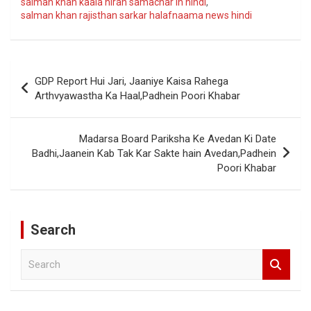
salman khan kaala hiran samachar in hindi
,
salman khan rajisthan sarkar halafnaama news hindi
Post
GDP Report Hui Jari, Jaaniye Kaisa Rahega
navigation
Arthvyawastha Ka Haal,Padhein Poori Khabar
Madarsa Board Pariksha Ke Avedan Ki Date
Badhi,Jaanein Kab Tak Kar Sakte hain Avedan,Padhein
Poori Khabar
Search
S
e
a
r