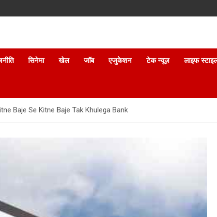
जनीति
सिनेमा
खेल
जॉब
एजुकेशन
टेक न्यूज़
लाइफ स्टाइ
tne Baje Se Kitne Baje Tak Khulega Bank