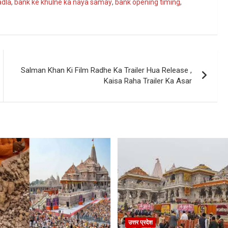
adla
,
bank ke khulne ka naya samay
,
bank opening timing
,
Salman Khan Ki Film Radhe Ka Trailer Hua Release ,
Kaisa Raha Trailer Ka Asar
उत्तर प्रदेश