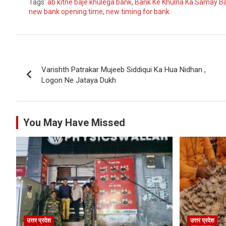
Tags:
ab kitne baje khulega bank
,
Bank Ke Khulna Ka Samay B
new bank opening time
,
new timing for bank
Post
Varishth Patrakar Mujeeb Siddiqui Ka Hua Nidhan ,
navigation
Logon Ne Jataya Dukh
You May Have Missed
उत्तर प्रदेश
उत्तर प्रदेश