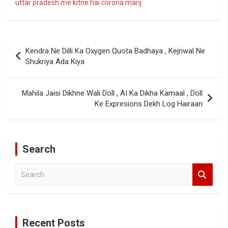
uttar pradesh me kitne hai corona marij
Post
Kendra Ne Dilli Ka Oxygen Quota Badhaya , Kejriwal Ne
navigation
Shukriya Ada Kiya
Mahila Jaisi Dikhne Wali Doll , AI Ka Dikha Kamaal , Doll
Ke Expresions Dekh Log Hairaan
Search
S
e
a
r
c
Recent Posts
h