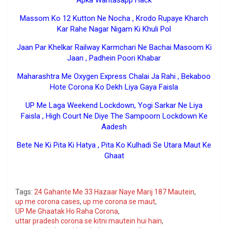
Massom Ko 12 Kutton Ne Nocha , Krodo Rupaye Kharch
Kar Rahe Nagar Nigam Ki Khuli Pol
Jaan Par Khelkar Railway Karmchari Ne Bachai Masoom Ki
Jaan , Padhein Poori Khabar
Maharashtra Me Oxygen Express Chalai Ja Rahi , Bekaboo
Hote Corona Ko Dekh Liya Gaya Faisla
UP Me Laga Weekend Lockdown, Yogi Sarkar Ne Liya
Faisla , High Court Ne Diye The Sampoorn Lockdown Ke
Aadesh
Bete Ne Ki Pita Ki Hatya , Pita Ko Kulhadi Se Utara Maut Ke
Ghaat
Google
Tags:
24 Gahante Me 33 Hazaar Naye Marij 187 Mautein
,
up me corona cases
,
up me corona se maut
,
UP Me Ghaatak Ho Raha Corona
,
uttar pradesh corona se kitni mautein hui hain
,