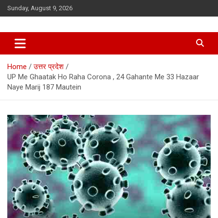
Skip
Sunday, August 9, 2026
to
content
Home
उत्तर प्रदेश
UP Me Ghaatak Ho Raha Corona , 24 Gahante Me 33 Hazaar
Naye Marij 187 Mautein