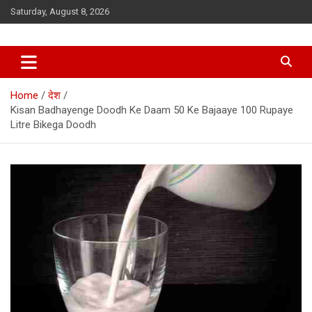
Skip
Saturday, August 8, 2026
to
content
Home
देश
Kisan Badhayenge Doodh Ke Daam 50 Ke Bajaaye 100 Rupaye
Litre Bikega Doodh