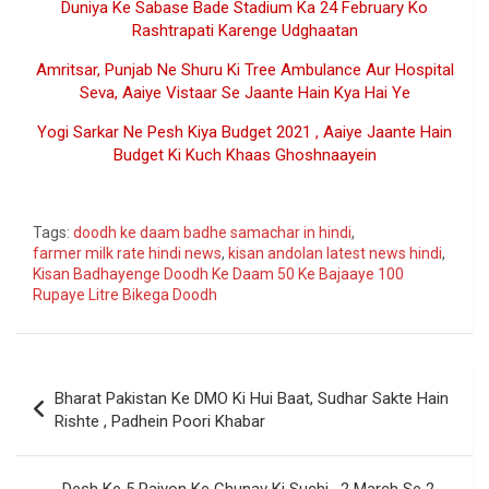
Duniya Ke Sabase Bade Stadium Ka 24 February Ko
Rashtrapati Karenge Udghaatan
Amritsar, Punjab Ne Shuru Ki Tree Ambulance Aur Hospital
Seva, Aaiye Vistaar Se Jaante Hain Kya Hai Ye
Yogi Sarkar Ne Pesh Kiya Budget 2021 , Aaiye Jaante Hain
Budget Ki Kuch Khaas Ghoshnaayein
Google
Tags:
doodh ke daam badhe samachar in hindi
,
farmer milk rate hindi news
,
kisan andolan latest news hindi
,
Kisan Badhayenge Doodh Ke Daam 50 Ke Bajaaye 100
Rupaye Litre Bikega Doodh
Post
Bharat Pakistan Ke DMO Ki Hui Baat, Sudhar Sakte Hain
navigation
Rishte , Padhein Poori Khabar
Desh Ke 5 Rajyon Ke Chunav Ki Suchi , 2 March Se 2