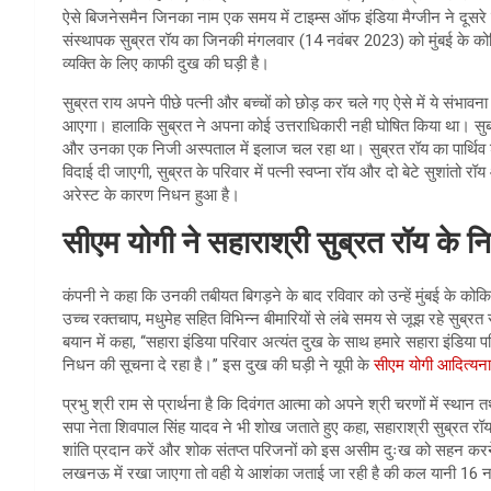
ऐसे बिजनेसमैन जिनका नाम एक समय में टाइम्स ऑफ इंडिया मैग्जीन ने दूसरे सबस
संस्थापक सुब्रत रॉय का जिनकी मंगलवार (14 नवंबर 2023) को मुंबई के कोकि
व्यक्ति के लिए काफी दुख की घड़ी है।
सुब्रत राय अपने पीछे पत्नी और बच्चों को छोड़ कर चले गए ऐसे में ये संभावन
आएगा। हालाकि सुब्रत ने अपना कोई उत्तराधिकारी नही घोषित किया था। सुब्र
और उनका एक निजी अस्पताल में इलाज चल रहा था। सुब्रत रॉय का पार्थिव
विदाई दी जाएगी, सुब्रत के परिवार में पत्नी स्वप्ना रॉय और दो बेटे सुशांतो र
अरेस्ट के कारण निधन हुआ है।
सीएम योगी ने सहाराश्री सुब्रत रॉय के 
कंपनी ने कहा कि उनकी तबीयत बिगड़ने के बाद रविवार को उन्हें मुंबई के कोक
उच्च रक्तचाप, मधुमेह सहित विभिन्न बीमारियों से लंबे समय से जूझ रहे सुब्र
बयान में कहा, ‘‘सहारा इंडिया परिवार अत्यंत दुख के साथ हमारे सहारा इंडिया प
निधन की सूचना दे रहा है।’’ इस दुख की घड़ी ने यूपी के
सीएम योगी आदित्यन
प्रभु श्री राम से प्रार्थना है कि दिवंगत आत्मा को अपने श्री चरणों में स्
सपा नेता शिवपाल सिंह यादव ने भी शोख जताते हुए कहा, सहाराश्री सुब्रत रॉ
शांति प्रदान करें और शोक संतप्त परिजनों को इस असीम दुःख को सहन करने क
लखनऊ में रखा जाएगा तो वही ये आशंका जताई जा रही है की कल यानी 16 नवंब