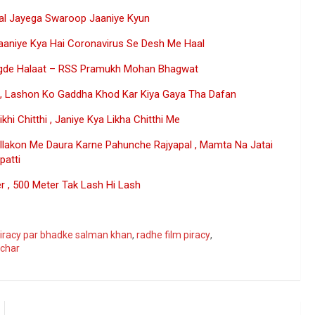
al Jayega Swaroop Jaaniye Kyun
Jaaniye Kya Hai Coronavirus Se Desh Me Haal
Bigde Halaat – RSS Pramukh Mohan Bhagwat
 , Lashon Ko Gaddha Khod Kar Kiya Gaya Tha Dafan
i Chitthi , Janiye Kya Likha Chitthi Me
Ilakon Me Daura Karne Pahunche Rajyapal , Mamta Na Jatai
patti
 , 500 Meter Tak Lash Hi Lash
ogle
 piracy par bhadke salman khan
,
radhe film piracy
,
achar