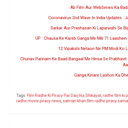
Ab Film Aur WebSeries Ka Bad
Coronavirus 2nd Wave In India Updates : 
Sarkar Aur Prashasan Ki Laparwahi Se 
UP : Chausa Ke Kareb Ganga Me Mili 71 Laashein
12 Vipakshi Netaon Ne PM Modi Ko Likh
Chunav Parinam Ke Baad Bangaal Me Hinsa Se Prabhavit 
Aa
Ganga Kinare Lashon Ka Dher
Go
Tags:
Film Radhe Ki Piracy Par Darj Hui Shikayat
,
radhe film ki
radhe movie piracy news
,
salman khan film radhe piracy sam
Post