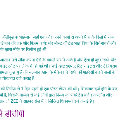
ie piracy news , radhe film piracy , salman khan film radhe
ki piracy par bhadke salman khan
े। बॉलीवुड के भाईजान जहाँ एक ओर अपने कामों से अपने फैंस के दिलों मे राज
ाईजान की एक और फिल्म ‘राधे: योर मोस्ट वॉन्टेड भाई’ विश्व के सिनेमाघरों और
द के ख़ास मौके पर रिलीज़ हुई थी।
Film Radhe Ki Piracy
ान उसे लीक करना ऐसे के मामले सामने आते है और ऐसा ही कुछ ‘राधे: योर
फिल्म इंटरनेट पर लीक भी हो गई थी। कई व्हाट्सएप ,टोरेंट साइट्स और टेलिग्राम
मला कुछ यु है की सलमान खान के मैनेजर ने ‘राधे’ की पाइरेसी करने वालों के
ित शिकायत दर्ज कराई है।
Film Radhe Ki Piracy
्म की रिलीज़ से 1 दिन पहले ही एक पोस्ट शेयर की थी। शिकायत दर्ज होने के बाद
है, जिसके माध्यम से कई लोगों द्वारा फिल्म का पायरेटेड वर्जन अपलोड और
ार , ” ZEE ने साइबर सेल में 1 लिखित शिकायत दर्ज कराई है।
ले डीसीपी
e Ki Piracy