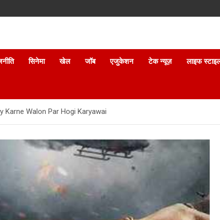
जनीति
सिनेमा
खेल
जॉब
एजुकेशन
टेक न्यूज़
लाइफ स्टाइ
racy Karne Walon Par Hogi Karyawai