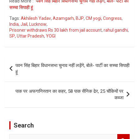
Read More :
पवन सिंह बिहार विधानसभा चुनाव नहीं लड़ेंगे, बोले- पार्टी का
सच्चा सिपाही हूं
Tags:
Akhilesh Yadav
,
Azamgarh
,
BJP
,
CM yogi
,
Congress
,
India
,
Jail
,
Lucknow
,
Prisoner withdraws Rs 30 lakh from jail account
,
rahul gandhi
,
SP
,
Uttar Pradesh
,
YOGI
Post
पवन सिंह बिहार विधानसभा चुनाव नहीं लड़ेंगे, बोले- पार्टी का सच्चा सिपाही
navigation
हूं
पाक पर अफगानिस्तान का कहर, 58 पाक सैनिक ढेर, 25 चौकियों पर
कब्जा
Search
S