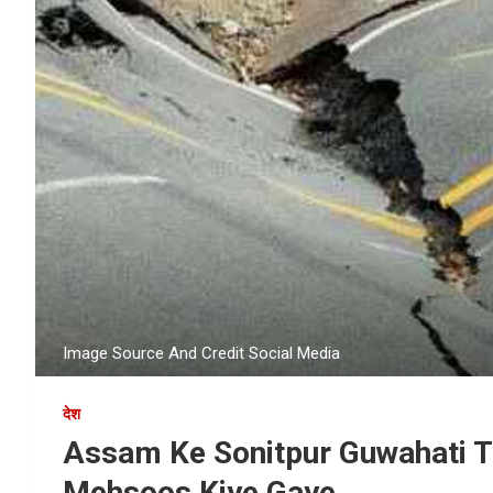
Image Source And Credit Social Media
देश
Assam Ke Sonitpur Guwahati 
Mehsoos Kiye Gaye