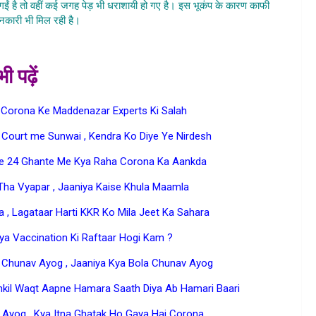
ह गईं है तो वहीं कई जगह पेड़ भी धराशायी हो गए है। इस भूकंप के कारण काफी
नकारी भी मिल रही है।
ी पढ़ें
 Corona Ke Maddenazar Experts Ki Salah
ourt me Sunwai , Kendra Ko Diye Ye Nirdesh
ete 24 Ghante Me Kya Raha Corona Ka Aankda
 Tha Vyapar , Jaaniya Kaise Khula Maamla
la , Lagataar Harti KKR Ko Mila Jeet Ka Sahara
 Kya Vaccination Ki Raftaar Hogi Kam ?
 Chunav Ayog , Jaaniya Kya Bola Chunav Ayog
kil Waqt Aapne Hamara Saath Diya Ab Hamari Baari
Ayog , Kya Itna Ghatak Ho Gaya Hai Corona