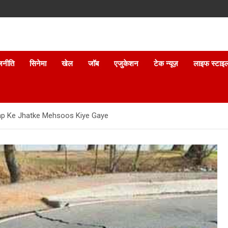
जनीति
सिनेमा
खेल
जॉब
एजुकेशन
टेक न्यूज़
लाइफ स्टाइ
p Ke Jhatke Mehsoos Kiye Gaye