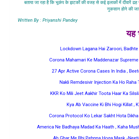
बताया जा रहा है कि भूकंप के झटकों की वजह से कई इलाकों में दीवारें ढ
नुकसान होने की जा
Written By : Priyanshi Pandey
यह भ
Lockdown Lagana Hai Zaroori, Badhte
Corona Mahamari Ke Maddenazar Supreme C
27 Apr Active Corona Cases In India , Be
Nakli Remdesivir Injection Ka Ho Raha
KKR Ko Mili Jeet Aakhir Toota Haar Ka Silsi
Kya Ab Vaccine Ki Bhi Hogi Killat ,
Corona Protocol Ko Lekar Sakht Hota Dikha
America Ne Badhaya Madad Ka Haath , Kaha Mush
Ab Ghar Me Bhi Pehnna Hoga Mask -Neeti 