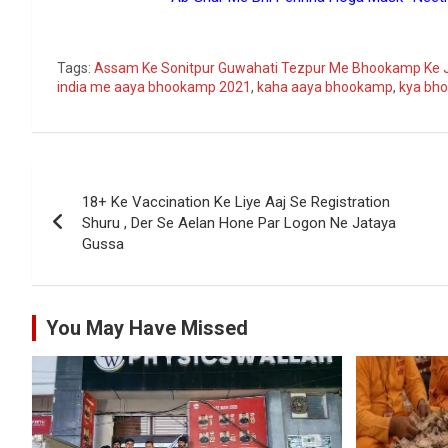
Go
Tags:
Assam Ke Sonitpur Guwahati Tezpur Me Bhookamp Ke 
india me aaya bhookamp 2021
,
kaha aaya bhookamp
,
kya bho
Post
18+ Ke Vaccination Ke Liye Aaj Se Registration
navigation
Shuru , Der Se Aelan Hone Par Logon Ne Jataya
Gussa
You May Have Missed