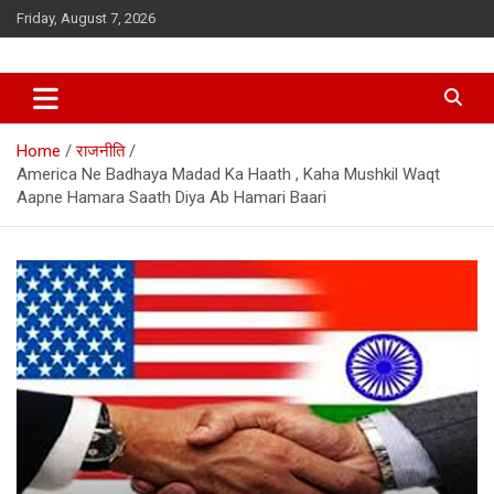
Skip
Friday, August 7, 2026
to
content
Home
राजनीति
America Ne Badhaya Madad Ka Haath , Kaha Mushkil Waqt
Aapne Hamara Saath Diya Ab Hamari Baari