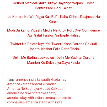
Retired Medical Staff Bulaye Jayenge Wapas , Covid
Centres Me Hogi Tainati
Jo Kendra Ka Wo Rajya Ka -BJP , Kaha Chhoti Raajneeti Na
Karein
Modi Sarkar Ki Videshi Media Ne Kholi Pol , OverConfidence
Aur Galat Faislon Se Bigde Halaat
Twitter Ne Delete Kiye Kai Tweet , Kaha Corona Se Judi
Jhoothi Khabar Faila Rahe Thein
Delhi Me Badha Lockdown , Delhi Me Badhte Corona
Mamlon Ko Dekh Liya Gaya Faisla
Google
Tags:
america india ke saath khada hai
,
America karega bharat ki madad
,
America Ne Badhaya Madad Ka Haath
,
america ne diya bharat ka saath
,
america stay with indian corona pandemic
,
coronavirus america stand with india