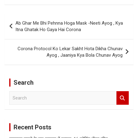
Post
Ab Ghar Me Bhi Pehnna Hoga Mask -Neeti Ayog , Kya
navigation
Itna Ghatak Ho Gaya Hai Corona
Corona Protocol Ko Lekar Sakht Hota Dikha Chunav
Ayog , Jaaniya Kya Bola Chunav Ayog
Search
S
e
a
r
c
Recent Posts
h