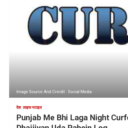
Image Source And Crerdit : Social Media
देश
लाइफ स्टाइल
Punjab Me Bhi Laga Night Curf
Dhajjiyan Uda Rahein Log