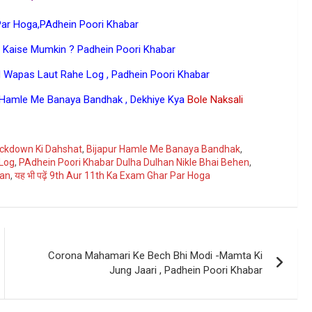
Par Hoga,PAdhein Poori Khabar
a Kaise Mumkin ? Padhein Poori Khabar
d Wapas Laut Rahe Log , Padhein Poori Khabar
 Hamle Me Banaya Bandhak , Dekhiye Kya
Bole Naksali
ogle
ockdown Ki Dahshat
,
Bijapur Hamle Me Banaya Bandhak
,
 Log
,
PAdhein Poori Khabar Dulha Dulhan Nikle Bhai Behen
,
aan
,
यह भी पढ़ें 9th Aur 11th Ka Exam Ghar Par Hoga
Corona Mahamari Ke Bech Bhi Modi -Mamta Ki
Jung Jaari , Padhein Poori Khabar