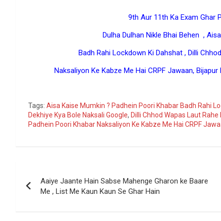
9th Aur 11th Ka Exam Ghar 
Dulha Dulhan Nikle Bhai Behen , Ais
Badh Rahi Lockdown Ki Dahshat , Dilli Chho
Naksaliyon Ke Kabze Me Hai CRPF Jawaan, Bijapur
Go
Tags:
Aisa Kaise Mumkin ? Padhein Poori Khabar Badh Rahi L
Dekhiye Kya Bole Naksali Google
,
Dilli Chhod Wapas Laut Rahe
Padhein Poori Khabar Naksaliyon Ke Kabze Me Hai CRPF Jaw
Post
Aaiye Jaante Hain Sabse Mahenge Gharon ke Baare
navigation
Me , List Me Kaun Kaun Se Ghar Hain