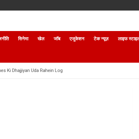
जनीति
सिनेमा
खेल
जॉब
एजुकेशन
टेक न्यूज़
लाइफ स्टाइ
es Ki Dhajjiyan Uda Rahein Log