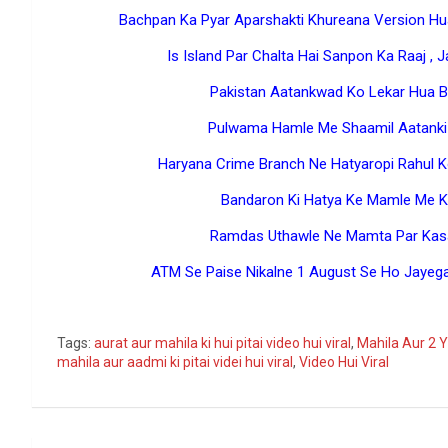
Bachpan Ka Pyar Aparshakti Khureana Version Hua
Is Island Par Chalta Hai Sanpon Ka Raaj , J
Pakistan Aatankwad Ko Lekar Hua B
Pulwama Hamle Me Shaamil Aatanki
Haryana Crime Branch Ne Hatyaropi Rahul Ko
Bandaron Ki Hatya Ke Mamle Me Ka
Ramdas Uthawle Ne Mamta Par Kasa 
ATM Se Paise Nikalne 1 August Se Ho Jayega
Go
Tags:
aurat aur mahila ki hui pitai video hui viral
,
Mahila Aur 2 
mahila aur aadmi ki pitai videi hui viral
,
Video Hui Viral