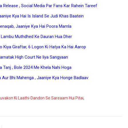
 Release , Social Media Par Fans Kar Rahein Tareef
aaniye Kya Hai Is Island Se Judi Khas Baatein
enaqab, Jaaniye Kya Hai Poora Mamla
 Lambu Muthdhed Ke Dauran Hua Dher
 Kiya Giraftar, 6 Logon Ki Hatya Ka Hai Aarop
rnatak High Court Ne liya Sangyaan
Tanj , Bole 2024 Me Khela Nahi Hoga
 Aur Bhi Mahenga , Jaaniye Kya Honge Badlaav
ogle
Yuvakon Ki Laathi-Dandon Se Sareaam Hui Pitai
,