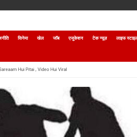
जनीति
सिनेमा
खेल
जॉब
एजुकेशन
टेक न्यूज़
लाइफ स्टाइ
reaam Hui Pitai , Video Hui Viral