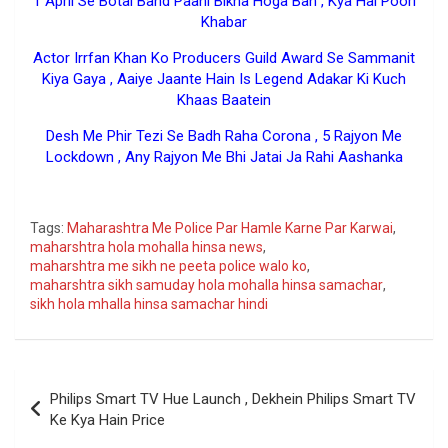
1 April Se Botal Band Paani Bikna Hoga Ban , Kya Hai Poori
Khabar
Actor Irrfan Khan Ko Producers Guild Award Se Sammanit
Kiya Gaya , Aaiye Jaante Hain Is Legend Adakar Ki Kuch
Khaas Baatein
Desh Me Phir Tezi Se Badh Raha Corona , 5 Rajyon Me
Lockdown , Any Rajyon Me Bhi Jatai Ja Rahi Aashanka
Google
Tags:
Maharashtra Me Police Par Hamle Karne Par Karwai
,
maharshtra hola mohalla hinsa news
,
maharshtra me sikh ne peeta police walo ko
,
maharshtra sikh samuday hola mohalla hinsa samachar
,
sikh hola mhalla hinsa samachar hindi
Post
Philips Smart TV Hue Launch , Dekhein Philips Smart TV
navigation
Ke Kya Hain Price