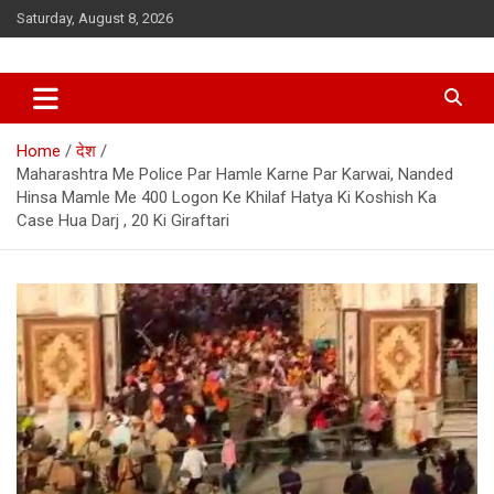
Skip
Saturday, August 8, 2026
to
content
Home
देश
Maharashtra Me Police Par Hamle Karne Par Karwai, Nanded
Hinsa Mamle Me 400 Logon Ke Khilaf Hatya Ki Koshish Ka
Case Hua Darj , 20 Ki Giraftari