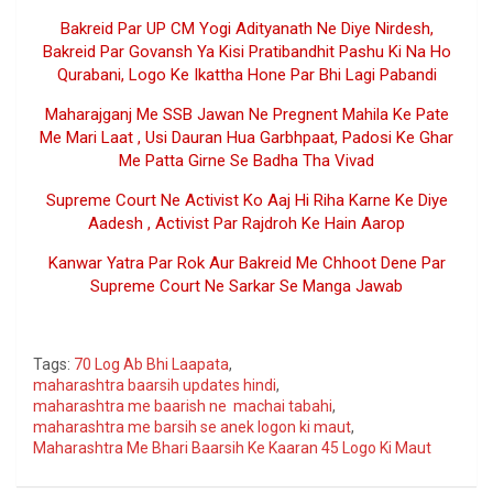
Bakreid Par UP CM Yogi Adityanath Ne Diye Nirdesh,
Bakreid Par Govansh Ya Kisi Pratibandhit Pashu Ki Na Ho
Qurabani, Logo Ke Ikattha Hone Par Bhi Lagi Pabandi
Maharajganj Me SSB Jawan Ne Pregnent Mahila Ke Pate
Me Mari Laat , Usi Dauran Hua Garbhpaat, Padosi Ke Ghar
Me Patta Girne Se Badha Tha Vivad
Supreme Court Ne Activist Ko Aaj Hi Riha Karne Ke Diye
Aadesh , Activist Par Rajdroh Ke Hain Aarop
Kanwar Yatra Par Rok Aur Bakreid Me Chhoot Dene Par
Supreme Court Ne Sarkar Se Manga Jawab
Google
Tags:
70 Log Ab Bhi Laapata
,
maharashtra baarsih updates hindi
,
maharashtra me baarish ne machai tabahi
,
maharashtra me barsih se anek logon ki maut
,
Maharashtra Me Bhari Baarsih Ke Kaaran 45 Logo Ki Maut