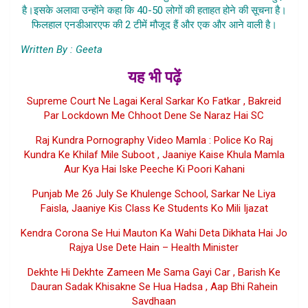
है।इसके अलावा उन्होंने कहा कि 40-50 लोगों की हताहत होने की सूचना है।
फिलहाल एनडीआरएफ की 2 टीमें मौजूद हैं और एक और आने वाली है।
Written By : Geeta
यह भी पढ़ें
Supreme Court Ne Lagai Keral Sarkar Ko Fatkar , Bakreid
Par Lockdown Me Chhoot Dene Se Naraz Hai SC
Raj Kundra Pornography Video Mamla : Police Ko Raj
Kundra Ke Khilaf Mile Suboot , Jaaniye Kaise Khula Mamla
Aur Kya Hai Iske Peeche Ki Poori Kahani
Punjab Me 26 July Se Khulenge School, Sarkar Ne Liya
Faisla, Jaaniye Kis Class Ke Students Ko Mili Ijazat
Kendra Corona Se Hui Mauton Ka Wahi Deta Dikhata Hai Jo
Rajya Use Dete Hain – Health Minister
Dekhte Hi Dekhte Zameen Me Sama Gayi Car , Barish Ke
Dauran Sadak Khisakne Se Hua Hadsa , Aap Bhi Rahein
Savdhaan