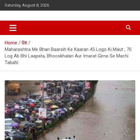
Skip
Saturday, August 8, 2026
to
content
Home
देश
Maharashtra Me Bhari Baarsih Ke Kaaran 45 Logo Ki Maut , 70
Log Ab Bhi Laapata, Bhooskhalan Aur Imarat Girne Se Machi
Tabahi