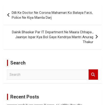
Post
Dilli Ke Doctor Ne Corona Mahamari Ko Bataya Farzi,
navigation
Police Ne Kiya Mamla Darj
Dainik Bhaskar Par IT Department Ne Maara Chhapa ,
Jaaniye Ispar Kya Bol Gaye Kendriya Mantri Anurag
Thakur
Search
S
e
a
r
c
Recent Posts
h