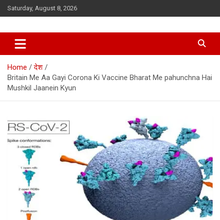
Skip
Saturday, August 8, 2026
to
content
Home
देश
Britain Me Aa Gayi Corona Ki Vaccine Bharat Me pahunchna Hai
Mushkil Jaanein Kyun