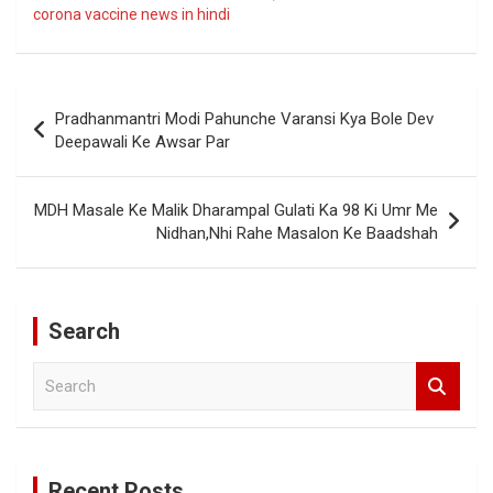
corona vaccine news in hindi
Post
Pradhanmantri Modi Pahunche Varansi Kya Bole Dev
navigation
Deepawali Ke Awsar Par
MDH Masale Ke Malik Dharampal Gulati Ka 98 Ki Umr Me
Nidhan,Nhi Rahe Masalon Ke Baadshah
Search
S
e
a
r
c
Recent Posts
h