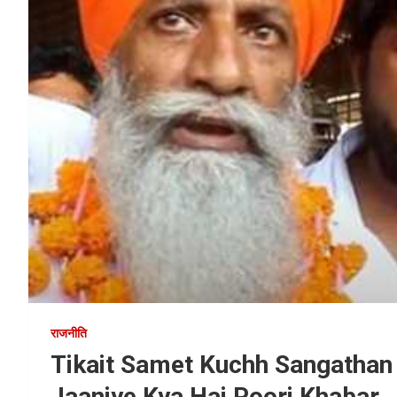
राजनीति
Tikait Samet Kuchh Sangathan
Jaaniye Kya Hai Poori Khabar