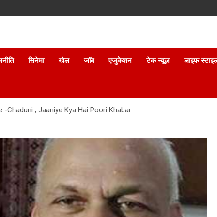
जनीति
सिनेमा
खेल
जॉब
एजुकेशन
टेक न्यूज़
लाइफ स्टाइ
 -Chaduni , Jaaniye Kya Hai Poori Khabar