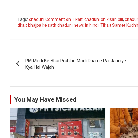
Go
Tags:
chaduni Comment on Tikait
,
chaduni on kisan bill
,
chaduni
tikait bhajpa ke sath chaduni news in hindi
,
Tikait Samet Kuch
Post
PM Modi Ke Bhai Prahlad Modi Dharne Par,Jaaniye
navigation
Kya Hai Wajah
You May Have Missed