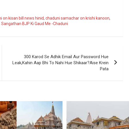
ogle
 on kisan bill news hinid
,
chaduni samachar on krishi kanoon
,
h Sangathan BJP Ki Gaud Me -Chaduni
300 Karod Se Adhik Email Aur Password Hue
Leak,Kahin Aap Bhi To Nahi Hue Shikaar?Aise Krein
Pata