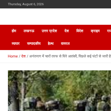
Skip
Thursday, August 6, 2026
to
content
होम
लखनऊ
उत्तर प्रदेश
देश
विदेश
क्राइम
रा
व्यापार
सम्पादकीय
हेल्थ
वायरल
Home
देश
अनंतनाग में चारों तरफ से घिरे आतंकी, पिछले कई घंटों से जारी है