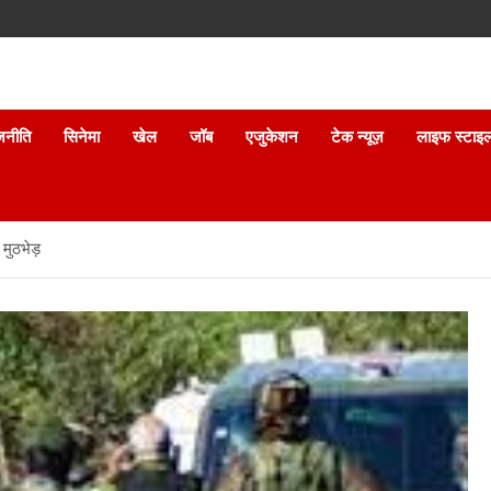
जनीति
सिनेमा
खेल
जॉब
एजुकेशन
टेक न्यूज़
लाइफ स्टाइ
 मुठभेड़