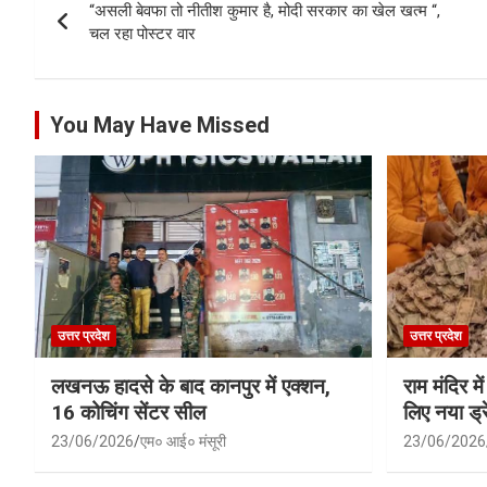
“असली बेवफा तो नीतीश कुमार है, मोदी सरकार का खेल खत्म “,
navigation
चल रहा पोस्टर वार
You May Have Missed
उत्तर प्रदेश
उत्तर प्रदेश
लखनऊ हादसे के बाद कानपुर में एक्शन,
राम मंदिर में
16 कोचिंग सेंटर सील
लिए नया ड्रे
23/06/2026
एम० आई० मंसूरी
23/06/2026