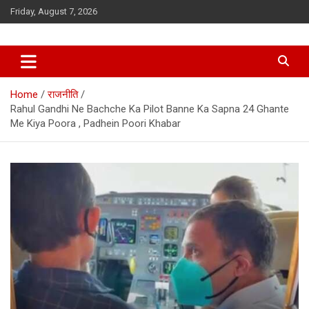
Skip
Friday, August 7, 2026
to
content
Home
राजनीति
Rahul Gandhi Ne Bachche Ka Pilot Banne Ka Sapna 24 Ghante
Me Kiya Poora , Padhein Poori Khabar