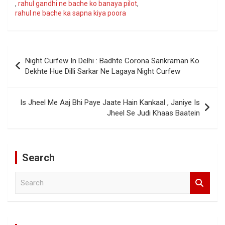
,
rahul gandhi ne bache ko banaya pilot
,
rahul ne bache ka sapna kiya poora
Post
Night Curfew In Delhi : Badhte Corona Sankraman Ko
navigation
Dekhte Hue Dilli Sarkar Ne Lagaya Night Curfew
Is Jheel Me Aaj Bhi Paye Jaate Hain Kankaal , Janiye Is
Jheel Se Judi Khaas Baatein
Search
S
e
a
r
c