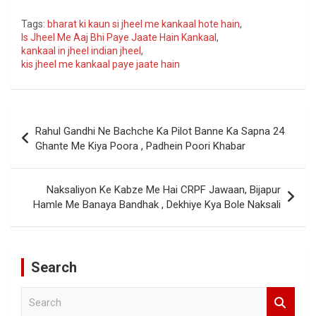
Tags:
bharat ki kaun si jheel me kankaal hote hain
,
Is Jheel Me Aaj Bhi Paye Jaate Hain Kankaal
,
kankaal in jheel indian jheel
,
kis jheel me kankaal paye jaate hain
Post
Rahul Gandhi Ne Bachche Ka Pilot Banne Ka Sapna 24
navigation
Ghante Me Kiya Poora , Padhein Poori Khabar
Naksaliyon Ke Kabze Me Hai CRPF Jawaan, Bijapur
Hamle Me Banaya Bandhak , Dekhiye Kya Bole Naksali
Search
S
e