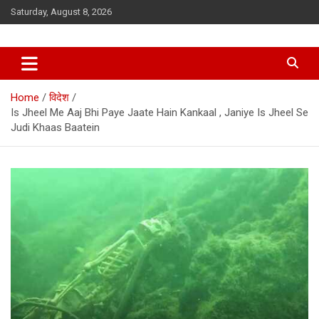
Skip
Saturday, August 8, 2026
to
content
Home
विदेश
Is Jheel Me Aaj Bhi Paye Jaate Hain Kankaal , Janiye Is Jheel Se
Judi Khaas Baatein