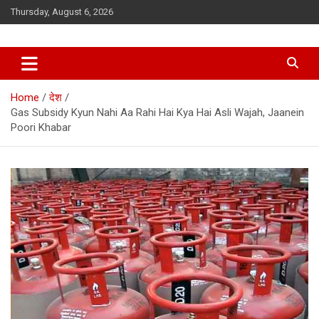
Skip
Thursday, August 6, 2026
to
content
Home
देश
Gas Subsidy Kyun Nahi Aa Rahi Hai Kya Hai Asli Wajah, Jaanein
Poori Khabar