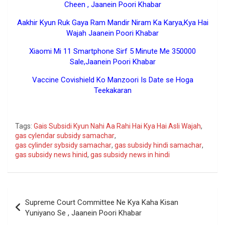
Cheen , Jaanein Poori Khabar
Aakhir Kyun Ruk Gaya Ram Mandir Niram Ka Karya,Kya Hai
Wajah Jaanein Poori Khabar
Xiaomi Mi 11 Smartphone Sirf 5 Minute Me 350000
Sale,Jaanein Poori Khabar
Vaccine Covishield Ko Manzoori Is Date se Hoga
Teekakaran
Google
Tags:
Gais Subsidi Kyun Nahi Aa Rahi Hai Kya Hai Asli Wajah
,
gas cylendar subsidy samachar
,
gas cylinder sybsidy samachar
,
gas subsidy hindi samachar
,
gas subsidy news hinid
,
gas subsidy news in hindi
Post
Supreme Court Committee Ne Kya Kaha Kisan
navigation
Yuniyano Se , Jaanein Poori Khabar