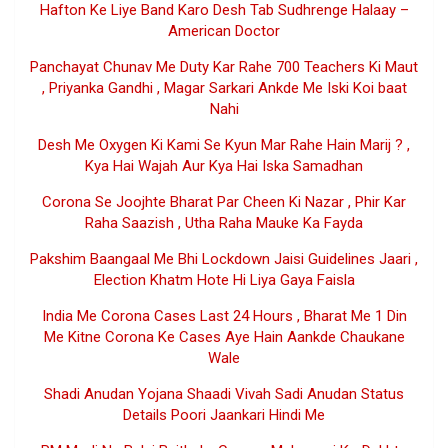
Hafton Ke Liye Band Karo Desh Tab Sudhrenge Halaay –
American Doctor
Panchayat Chunav Me Duty Kar Rahe 700 Teachers Ki Maut
, Priyanka Gandhi , Magar Sarkari Ankde Me Iski Koi baat
Nahi
Desh Me Oxygen Ki Kami Se Kyun Mar Rahe Hain Marij ? ,
Kya Hai Wajah Aur Kya Hai Iska Samadhan
Corona Se Joojhte Bharat Par Cheen Ki Nazar , Phir Kar
Raha Saazish , Utha Raha Mauke Ka Fayda
Pakshim Baangaal Me Bhi Lockdown Jaisi Guidelines Jaari ,
Election Khatm Hote Hi Liya Gaya Faisla
India Me Corona Cases Last 24 Hours , Bharat Me 1 Din
Me Kitne Corona Ke Cases Aye Hain Aankde Chaukane
Wale
Shadi Anudan Yojana Shaadi Vivah Sadi Anudan Status
Details Poori Jaankari Hindi Me