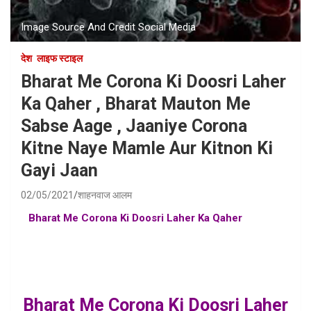
Image Source And Credit Social Media
देश
लाइफ स्टाइल
Bharat Me Corona Ki Doosri Laher
Ka Qaher , Bharat Mauton Me
Sabse Aage , Jaaniye Corona
Kitne Naye Mamle Aur Kitnon Ki
Gayi Jaan
02/05/2021
शाहनवाज आलम
Bharat Me Corona Ki Doosri Laher Ka Qaher
, corona
virus cases in india , bharat me corona ke naye mamlae ,
corona virus in india , india me corona virus ke mamle ,
total death by corona in ihndia , india total corna patients
died
Bharat Me Corona Ki Doosri Laher