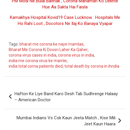
PM Modi Ne Bulai Baithak , Corona Mahamari Ko Dekhte
Hue Aa Sakta Hai Faisla
Kamakhya Hospital Kovid19 Case Lucknow : Hospitals Me
Ho Rahi Loot , Docotors Ne Ilaj Ko Banaya Vyapar
Google
Tags:
bharat me corona ke naye mamlae
,
Bharat Me Corona Ki Doosri Laher Ka Qaher
,
corona virus cases in india
,
corona virus in india
,
india me corona virus ke mamle
,
india total corna patients died
,
total death by corona in ihndia
Post
Hafton Ke Liye Band Karo Desh Tab Sudhrenge Halaay
navigation
– American Doctor
Mumbai Indians Vs Csk Kaun Jeeta Match , Kise Mili
Jeet Kaun Haara