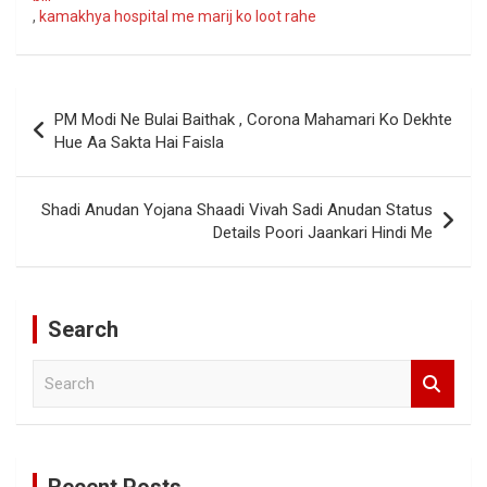
,
kamakhya hospital me marij ko loot rahe
Post
PM Modi Ne Bulai Baithak , Corona Mahamari Ko Dekhte
navigation
Hue Aa Sakta Hai Faisla
Shadi Anudan Yojana Shaadi Vivah Sadi Anudan Status
Details Poori Jaankari Hindi Me
Search
S
e
a
r
c
Recent Posts
h