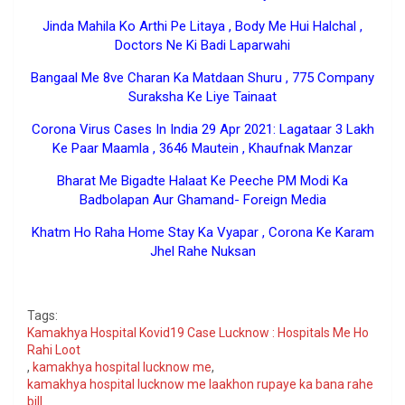
Jinda Mahila Ko Arthi Pe Litaya , Body Me Hui Halchal ,
Doctors Ne Ki Badi Laparwahi
Bangaal Me 8ve Charan Ka Matdaan Shuru , 775 Company
Suraksha Ke Liye Tainaat
Corona Virus Cases In India 29 Apr 2021: Lagataar 3 Lakh
Ke Paar Maamla , 3646 Mautein , Khaufnak Manzar
Bharat Me Bigadte Halaat Ke Peeche PM Modi Ka
Badbolapan Aur Ghamand- Foreign Media
Khatm Ho Raha Home Stay Ka Vyapar , Corona Ke Karam
Jhel Rahe Nuksan
Google
Tags:
Kamakhya Hospital Kovid19 Case Lucknow : Hospitals Me Ho
Rahi Loot
,
kamakhya hospital lucknow me
,
kamakhya hospital lucknow me laakhon rupaye ka bana rahe
bill