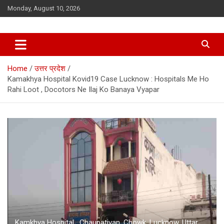
Skip
Monday, August 10, 2026
to
content
Home
उत्तर प्रदेश
Kamakhya Hospital Kovid19 Case Lucknow : Hospitals Me Ho
Rahi Loot , Docotors Ne Ilaj Ko Banaya Vyapar
Kamkhya Hospital , Chaupatiyan, Chowk, Lucknow, Uttar