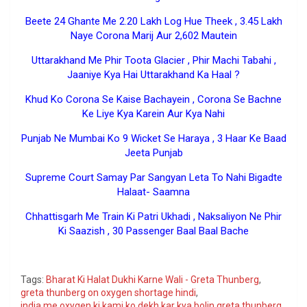
Beete 24 Ghante Me 2.20 Lakh Log Hue Theek , 3.45 Lakh
Naye Corona Marij Aur 2,602 Mautein
Uttarakhand Me Phir Toota Glacier , Phir Machi Tabahi ,
Jaaniye Kya Hai Uttarakhand Ka Haal ?
Khud Ko Corona Se Kaise Bachayein , Corona Se Bachne
Ke Liye Kya Karein Aur Kya Nahi
Punjab Ne Mumbai Ko 9 Wicket Se Haraya , 3 Haar Ke Baad
Jeeta Punjab
Supreme Court Samay Par Sangyan Leta To Nahi Bigadte
Halaat- Saamna
Chhattisgarh Me Train Ki Patri Ukhadi , Naksaliyon Ne Phir
Ki Saazish , 30 Passenger Baal Baal Bache
Google
Tags:
Bharat Ki Halat Dukhi Karne Wali - Greta Thunberg
,
greta thunberg on oxygen shortage hindi
,
india me oxygen ki kami ko dekh kar kya bolin greta thunberg
,