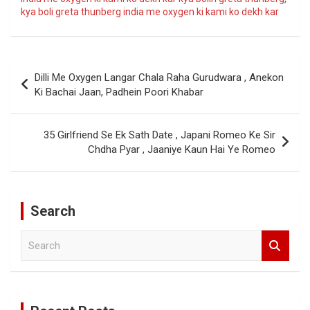
kya boli greta thunberg india me oxygen ki kami ko dekh kar
Post
Dilli Me Oxygen Langar Chala Raha Gurudwara , Anekon
navigation
Ki Bachai Jaan, Padhein Poori Khabar
35 Girlfriend Se Ek Sath Date , Japani Romeo Ke Sir
Chdha Pyar , Jaaniye Kaun Hai Ye Romeo
Search
S
e
a
r
c
h