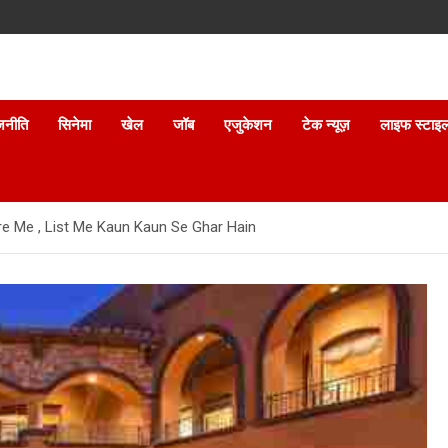
जनीति
सिनेमा
खेल
जॉब
एजुकेशन
टेक न्यूज़
लाइफ स्टाइ
e Me , List Me Kaun Kaun Se Ghar Hain