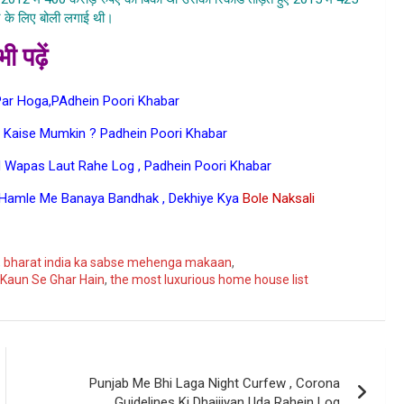
 के लिए बोली लगाई थी।
ी पढ़ें
Par Hoga,PAdhein Poori Khabar
a Kaise Mumkin ? Padhein Poori Khabar
d Wapas Laut Rahe Log , Padhein Poori Khabar
 Hamle Me Banaya Bandhak , Dekhiye Kya
Bole Naksali
ogle
,
bharat india ka sabse mehenga makaan
,
 Kaun Se Ghar Hain
,
the most luxurious home house list
Punjab Me Bhi Laga Night Curfew , Corona
Guidelines Ki Dhajjiyan Uda Rahein Log