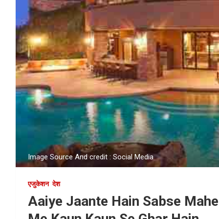
Image Source And credit : Social Media
एजुकेशन
देश
Aaiye Jaante Hain Sabse Mahen
Me Kaun Kaun Se Ghar Hain