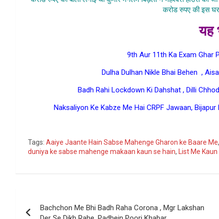
करोड रुपए की इस घर
यह भ
9th Aur 11th Ka Exam Ghar 
Dulha Dulhan Nikle Bhai Behen , Ais
Badh Rahi Lockdown Ki Dahshat , Dilli Chho
Naksaliyon Ke Kabze Me Hai CRPF Jawaan, Bijapur
Go
Tags:
Aaiye Jaante Hain Sabse Mahenge Gharon ke Baare Me
duniya ke sabse mahenge makaan kaun se hain
,
List Me Kaun
Post
Bachchon Me Bhi Badh Raha Corona , Mgr Lakshan
navigation
Der Se Dikh Rahe, Padhein Poori Khabar