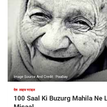
Image Source And Credit : Pixabay
देश
लाइफ स्टाइल
100 Saal Ki Buzurg Mahila Ne 
Misaal