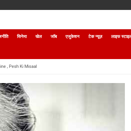
जनीति
सिनेमा
खेल
जॉब
एजुकेशन
टेक न्यूज़
लाइफ स्टाइ
ne , Pesh Ki Misaal