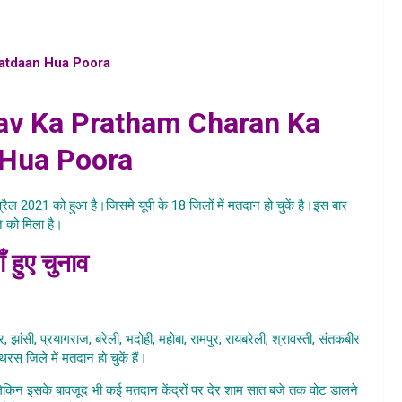
atdaan Hua Poora
, uttar pradesh panchayat chunav , up
hayat samachar hindi , up panchayat news khabar
v Ka Pratham Charan Ka
Hua Poora
्रैल 2021 को हुआ है।जिसमे यूपी के 18 जिलों में मतदान हो चुकें है।इस बार
े को मिला है।
UP Me Panchayat Chunav
ँ हुए चुनाव
hayat Chunav
झांसी, प्रयागराज, बरेली, भदोही, महोबा, रामपुर, रायबरेली, श्रावस्ती, संतकबीर
स जिले में मतदान हो चुकें हैं।
ेकिन इसके बावजूद भी कई मतदान केंद्रों पर देर शाम सात बजे तक वोट डालने