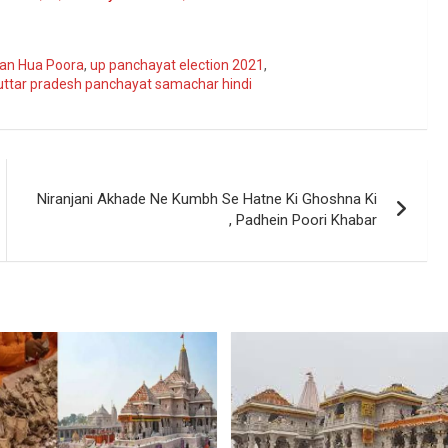
ogle
an Hua Poora
,
up panchayat election 2021
,
uttar pradesh panchayat samachar hindi
Niranjani Akhade Ne Kumbh Se Hatne Ki Ghoshna Ki
, Padhein Poori Khabar