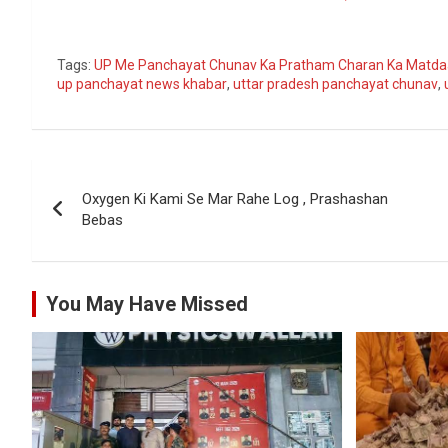
Go
Tags:
UP Me Panchayat Chunav Ka Pratham Charan Ka Matda
up panchayat news khabar
,
uttar pradesh panchayat chunav
,
Post
Oxygen Ki Kami Se Mar Rahe Log , Prashashan
navigation
Bebas
You May Have Missed