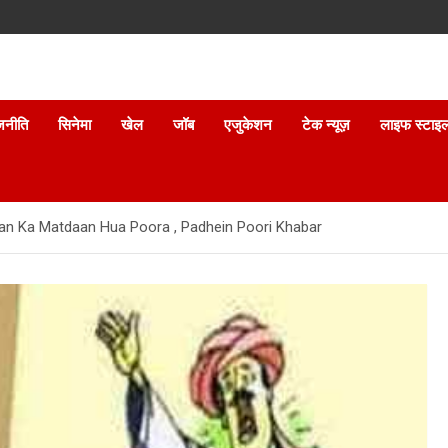
जनीति
सिनेमा
खेल
जॉब
एजुकेशन
टेक न्यूज़
लाइफ स्टाइ
n Ka Matdaan Hua Poora , Padhein Poori Khabar