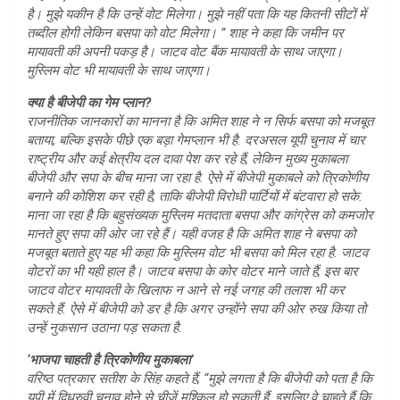
है। मुझे यकीन है कि उन्हें वोट मिलेगा। मुझे नहीं पता कि यह कितनी सीटों में
तब्दील होगी लेकिन बसपा को वोट मिलेगा। ” शाह ने कहा कि जमीन पर
मायावती की अपनी पकड़ है। जाटव वोट बैंक मायावती के साथ जाएगा।
मुस्लिम वोट भी मायावती के साथ जाएगा।
क्या है बीजेपी का गेम प्लान?
राजनीतिक जानकारों का मानना ​​है कि अमित शाह ने न सिर्फ बसपा को मजबूत
बताया, बल्कि इसके पीछे एक बड़ा गेमप्लान भी है. दरअसल यूपी चुनाव में चार
राष्ट्रीय और कई क्षेत्रीय दल दावा पेश कर रहे हैं, लेकिन मुख्य मुकाबला
बीजेपी और सपा के बीच माना जा रहा है. ऐसे में बीजेपी मुकाबले को त्रिकोणीय
बनाने की कोशिश कर रही है, ताकि बीजेपी विरोधी पार्टियों में बंटवारा हो सके.
माना जा रहा है कि बहुसंख्यक मुस्लिम मतदाता बसपा और कांग्रेस को कमजोर
मानते हुए सपा की ओर जा रहे हैं। यही वजह है कि अमित शाह ने बसपा को
मजबूत बताते हुए यह भी कहा कि मुस्लिम वोट भी बसपा को मिल रहा है. जाटव
वोटरों का भी यही हाल है। जाटव बसपा के कोर वोटर माने जाते हैं, इस बार
जाटव वोटर मायावती के खिलाफ न आने से नई जगह की तलाश भी कर
सकते हैं. ऐसे में बीजेपी को डर है कि अगर उन्होंने सपा की ओर रुख किया तो
उन्हें नुकसान उठाना पड़ सकता है.
‘भाजपा चाहती है त्रिकोणीय मुकाबला’
वरिष्ठ पत्रकार सतीश के सिंह कहते हैं, “मुझे लगता है कि बीजेपी को पता है कि
यूपी में द्विध्रुवी चुनाव होने से चीजें मुश्किल हो सकती हैं, इसलिए वे चाहते हैं कि