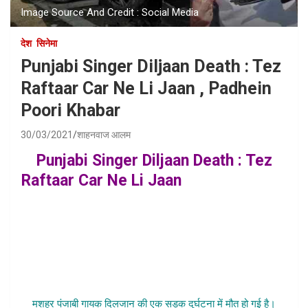
Image Source And Credit : Social Media
देश
सिनेमा
Punjabi Singer Diljaan Death : Tez
Raftaar Car Ne Li Jaan , Padhein
Poori Khabar
30/03/2021
शाहनवाज आलम
Punjabi Singer Diljaan Death : Tez
Raftaar Car Ne Li Jaan
, diljaan singer
accdent news , diljaan punjabi singer
death news , diljaan dead singer dead
in car accident , pujabi singer diljaan
die in car accident , punjabi singer
diljaan died samachar hindi
मशहूर पंजाबी गायक दिलजान की एक सड़क दुर्घटना में मौत हो गई है।