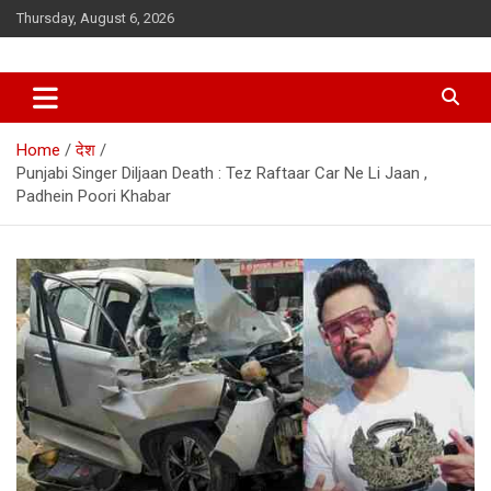
Skip
Thursday, August 6, 2026
to
content
Home
देश
Punjabi Singer Diljaan Death : Tez Raftaar Car Ne Li Jaan ,
Padhein Poori Khabar