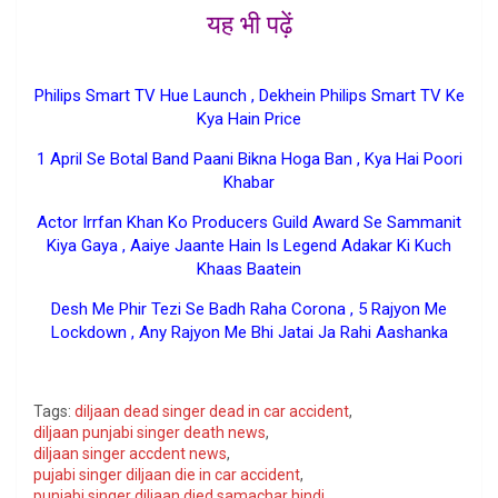
यह भी पढ़ें
Punjabi Singer Diljaan Death
Philips Smart TV Hue Launch , Dekhein Philips Smart TV Ke
Kya Hain Price
1 April Se Botal Band Paani Bikna Hoga Ban , Kya Hai Poori
Khabar
Actor Irrfan Khan Ko Producers Guild Award Se Sammanit
Kiya Gaya , Aaiye Jaante Hain Is Legend Adakar Ki Kuch
Khaas Baatein
Desh Me Phir Tezi Se Badh Raha Corona , 5 Rajyon Me
Lockdown , Any Rajyon Me Bhi Jatai Ja Rahi Aashanka
Google
Tags:
diljaan dead singer dead in car accident
,
diljaan punjabi singer death news
,
diljaan singer accdent news
,
pujabi singer diljaan die in car accident
,
punjabi singer diljaan died samachar hindi
,