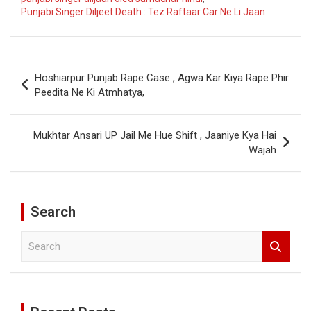
Punjabi Singer Diljeet Death : Tez Raftaar Car Ne Li Jaan
Post
Hoshiarpur Punjab Rape Case , Agwa Kar Kiya Rape Phir
navigation
Peedita Ne Ki Atmhatya,
Mukhtar Ansari UP Jail Me Hue Shift , Jaaniye Kya Hai
Wajah
Search
S
e
a
r
c
h