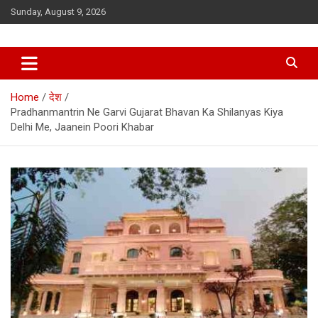
Skip
Sunday, August 9, 2026
to
content
Home
देश
Pradhanmantrin Ne Garvi Gujarat Bhavan Ka Shilanyas Kiya
Delhi Me, Jaanein Poori Khabar