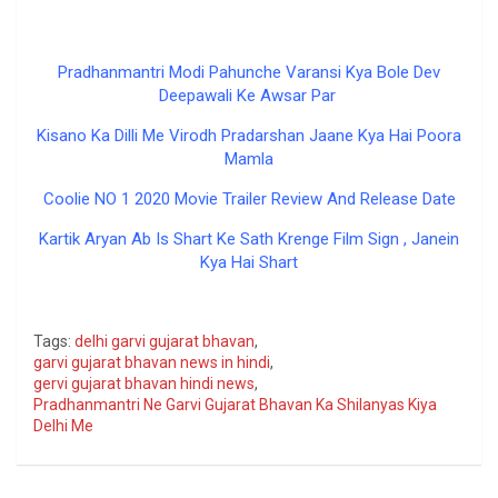
Pradhanmantri Ne Garvi Gujarat
Bhavan
Pradhanmantri Modi Pahunche Varansi Kya Bole Dev
Deepawali Ke Awsar Par
Kisano Ka Dilli Me Virodh Pradarshan Jaane Kya Hai Poora
Mamla
Coolie NO 1 2020 Movie Trailer Review And Release Date
Kartik Aryan Ab Is Shart Ke Sath Krenge Film Sign , Janein
Kya Hai Shart
google
Tags:
delhi garvi gujarat bhavan
,
garvi gujarat bhavan news in hindi
,
gervi gujarat bhavan hindi news
,
Pradhanmantri Ne Garvi Gujarat Bhavan Ka Shilanyas Kiya
Delhi Me