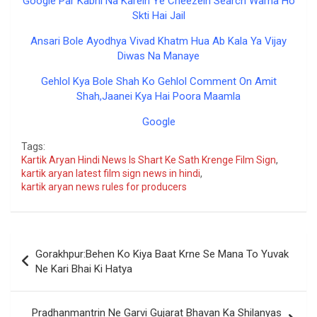
Google Par Kabhi Na Karein Ye Cheezein Search Warna Ho
Skti Hai Jail
Ansari Bole Ayodhya Vivad Khatm Hua Ab Kala Ya Vijay
Diwas Na Manaye
Gehlol Kya Bole Shah Ko Gehlol Comment On Amit
Shah,Jaanei Kya Hai Poora Maamla
Google
Tags:
Kartik Aryan Hindi News Is Shart Ke Sath Krenge Film Sign
,
kartik aryan latest film sign news in hindi
,
kartik aryan news rules for producers
Post
Gorakhpur:Behen Ko Kiya Baat Krne Se Mana To Yuvak
navigation
Ne Kari Bhai Ki Hatya
Pradhanmantrin Ne Garvi Gujarat Bhavan Ka Shilanyas