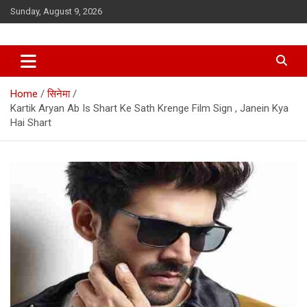
Skip
Sunday, August 9, 2026
to
content
Home
सिनेमा
Kartik Aryan Ab Is Shart Ke Sath Krenge Film Sign , Janein Kya
Hai Shart