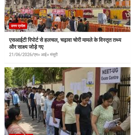
उत्तर प्रदेश
एसआईटी रिपोर्ट से हलचल, चढ़ावा चोरी मामले के विस्तृत तथ्य
और साक्ष्य जोड़े गए
21/06/2026
एम० आई० मंसूरी