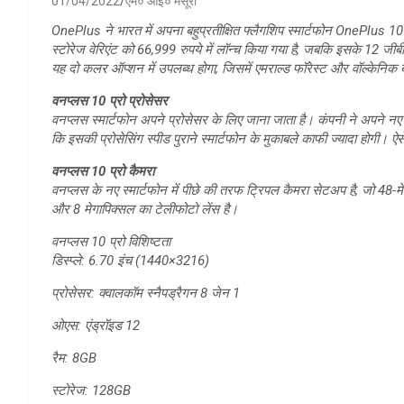
01/04/2022
एम० आई० मंसूरी
OnePlus ने भारत में अपना बहुप्रतीक्षित फ्लैगशिप स्मार्टफोन OnePlus 1
स्टोरेज वेरिएंट को 66,999 रुपये में लॉन्च किया गया है, जबकि इसके 12 जीबी
यह दो कलर ऑप्शन में उपलब्ध होगा, जिसमें एमराल्ड फॉरेस्ट और वॉल्केनिक ब
वनप्लस 10 प्रो प्रोसेसर
वनप्लस स्मार्टफोन अपने प्रोसेसर के लिए जाना जाता है। कंपनी ने अपने नए स
कि इसकी प्रोसेसिंग स्पीड पुराने स्मार्टफोन के मुकाबले काफी ज्यादा होगी। ऐ
वनप्लस 10 प्रो कैमरा
वनप्लस के नए स्मार्टफोन में पीछे की तरफ ट्रिपल कैमरा सेटअप है, जो 48-मेग
और 8 मेगापिक्सल का टेलीफोटो लेंस है।
वनप्लस 10 प्रो विशिष्टता
डिस्प्ले: 6.70 इंच (1440×3216)
प्रोसेसर: क्वालकॉम स्नैपड्रैगन 8 जेन 1
ओएस: एंड्रॉइड 12
रैम: 8GB
स्टोरेज: 128GB