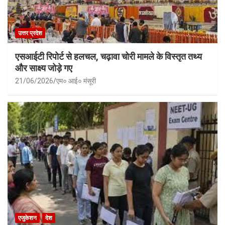
उत्तर प्रदेश
एसआईटी रिपोर्ट से हलचल, चढ़ावा चोरी मामले के विस्तृत तथ्य
और साक्ष्य जोड़े गए
21/06/2026
एम० आई० मंसूरी
एजुकेशन
देश