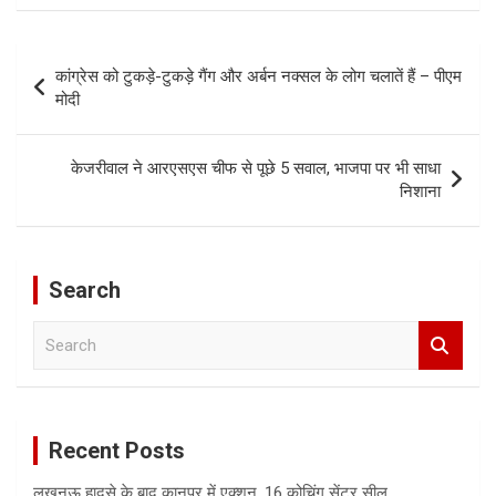
Post
कांग्रेस को टुकड़े-टुकड़े गैंग और अर्बन नक्सल के लोग चलातें हैं – पीएम
navigation
मोदी
केजरीवाल ने आरएसएस चीफ से पूछे 5 सवाल, भाजपा पर भी साधा
निशाना
Search
S
e
a
r
c
Recent Posts
h
लखनऊ हादसे के बाद कानपुर में एक्शन, 16 कोचिंग सेंटर सील