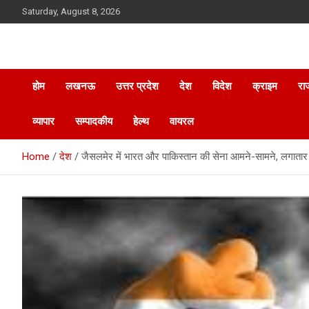
Skip
Saturday, August 8, 2026
to
content
होम
लखनऊ
उत्तर प्रदेश
देश
विदेश
क्राइम
रा
व्यापार
सम्पादकीय
हेल्थ
वायरल
Home
देश
जैसलमेर में भारत और पाकिस्तान की सेना आमने-सामने, लगातार 