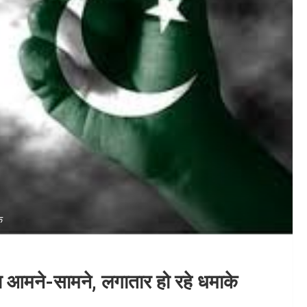
े
ा आमने-सामने, लगातार हो रहे धमाके