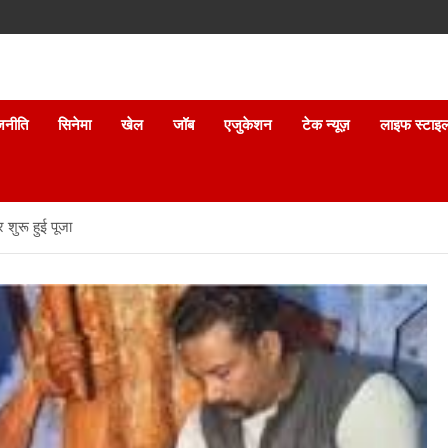
जनीति
सिनेमा
खेल
जॉब
एजुकेशन
टेक न्यूज़
लाइफ स्टाइ
 शुरू हुई पूजा