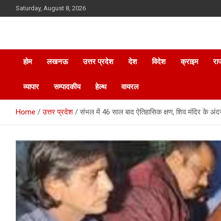
Skip
Saturday, August 8, 2026
to
content
होम
लखनऊ
उत्तर प्रदेश
देश
विदेश
क्राइम
रा
व्यापार
सम्पादकीय
हेल्थ
वायरल
Home
उत्तर प्रदेश
संभल में 46 साल बाद ऐतिहासिक क्षण, शिव मंदिर के अंदर