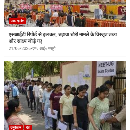
उत्तर प्रदेश
एसआईटी रिपोर्ट से हलचल, चढ़ावा चोरी मामले के विस्तृत तथ्य
और साक्ष्य जोड़े गए
21/06/2026
एम० आई० मंसूरी
एजुकेशन
देश