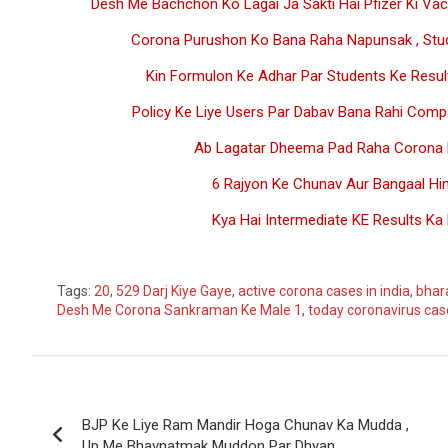
Desh Me Bachchon Ko Lagai Ja Sakti Hai Pfizer Ki Vacc
Corona Purushon Ko Bana Raha Napunsak , Stud
Kin Formulon Ke Adhar Par Students Ke Resu
Policy Ke Liye Users Par Dabav Bana Rahi Comp
Ab Lagatar Dheema Pad Raha Corona K
6 Rajyon Ke Chunav Aur Bangaal Hi
Kya Hai Intermediate KE Results Ka
Go
Tags:
20
,
529 Darj Kiye Gaye
,
active corona cases in india
,
bhar
Desh Me Corona Sankraman Ke Male 1
,
today coronavirus case
Post
BJP Ke Liye Ram Mandir Hoga Chunav Ka Mudda ,
navigation
Up Me Bhavnatmak Muddon Par Dhyan