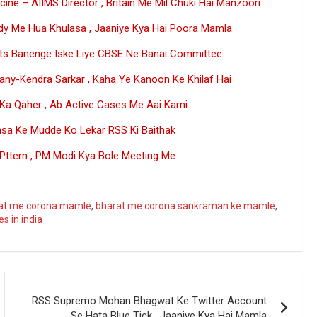
ine – AIIMS Director , Britain Me Mil Chuki Hai Manzoori
y Me Hua Khulasa , Jaaniye Kya Hai Poora Mamla
lts Banenge Iske Liye CBSE Ne Banai Committee
any-Kendra Sarkar , Kaha Ye Kanoon Ke Khilaf Hai
a Qaher , Ab Active Cases Me Aai Kami
nsa Ke Mudde Ko Lekar RSS Ki Baithak
 Pttern , PM Modi Kya Bole Meeting Me
ogle
at me corona mamle
,
bharat me corona sankraman ke mamle
,
s in india
RSS Supremo Mohan Bhagwat Ke Twitter Account
Se Hata Blue Tick , Jaaniye Kya Hai Mamla