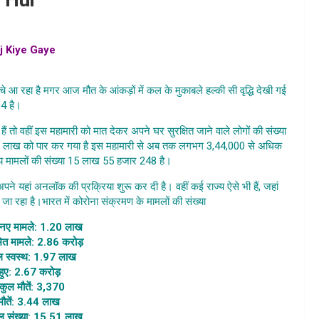
j Kiye Gaye
,
today coronavirus cases in india , bharat me
ndia , bharat me corona sankraman ke mamle
चे आ रहा है मगर आज मौत के आंकड़ों में कल के मुकाबले हल्की सी वृद्धि देखी गई
94 है।
Desh Me Corona Sankraman Ke Mamle
 तो वहीं इस महामारी को मात देकर अपने घर सुरक्षित जाने वाले लोगों की संख्या
ीन लाख को पार कर गया है इस महामारी से अब तक लगभग 3,44,000 से अधिक
य मामलों की संख्या 15 लाख 55 हजार 248 है।
पने यहां अनलॉक की प्रक्रिया शुरू कर दी है। वहीं कई राज्य ऐसे भी हैं, जहां
रहा है।भारत में कोरोना संक्रमण के मामलों की संख्या
ुल नए मामले: 1.20 लाख
ित मामले: 2.86 करोड़
कुल स्वस्थ: 1.97 लाख
ुए: 2.67 करोड़
ं कुल मौतें: 3,370
ौतें: 3.44 लाख
ुल संख्या: 15.51 लाख