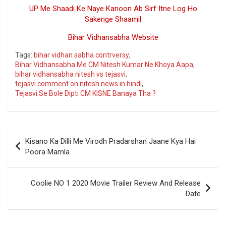
UP Me Shaadi Ke Naye Kanoon Ab Sirf Itne Log Ho
Sakenge Shaamil
Bihar Vidhansabha Website
Tags:
bihar vidhan sabha contrversy
,
Bihar Vidhansabha Me CM Nitesh Kumar Ne Khoya Aapa
,
bihar vidhansabha nitesh vs tejasvi
,
tejasvi comment on nitesh news in hindi
,
Tejasvi Se Bole Dipti CM KISNE Banaya Tha ?
Post
Kisano Ka Dilli Me Virodh Pradarshan Jaane Kya Hai
navigation
Poora Mamla
Coolie NO 1 2020 Movie Trailer Review And Release
Date