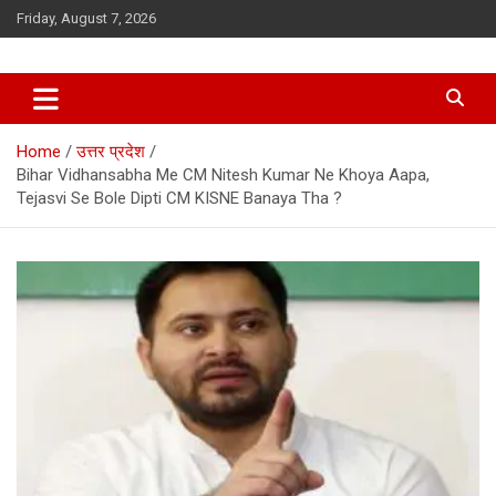
Skip
Friday, August 7, 2026
to
content
Home
उत्तर प्रदेश
Bihar Vidhansabha Me CM Nitesh Kumar Ne Khoya Aapa,
Tejasvi Se Bole Dipti CM KISNE Banaya Tha ?