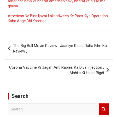
american navy vs bharat american navy bharat ke hisse me
ghusa
,
American Ne Bina Ijazat Lakshdweep Ke Paas Kiya Operation
,
Kaha Aage Bhi Karenge
Post
The Big Bull Movie Review : Jaaniye Kaisa Raha Film Ka
navigation
Review ,
Corona Vaccine Ki Jagah Anti Rabies Ka Diya Injection ,
Mahila Ki Halat Bigdi
Search
S
e
a